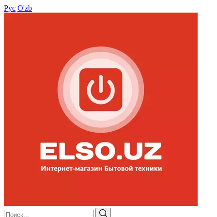
Рус
O'zb