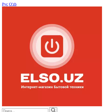
Рус
O'zb