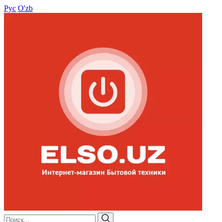
Рус
O'zb