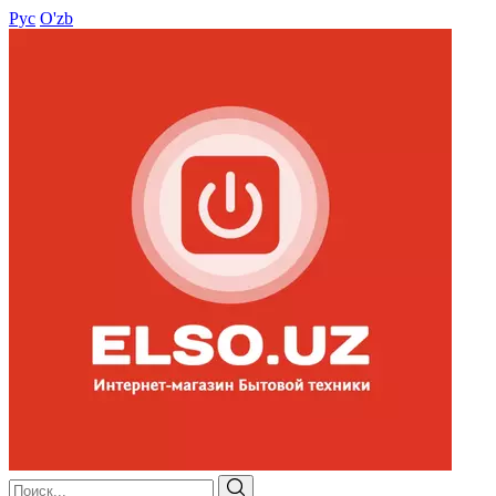
Рус
O'zb