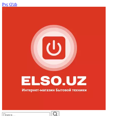
Рус
O'zb