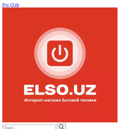
Рус
O'zb