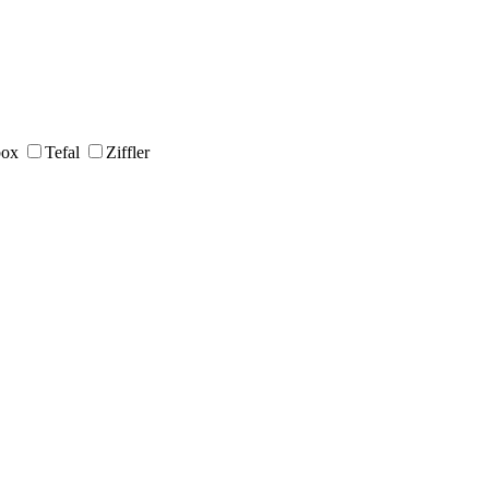
box
Tefal
Ziffler