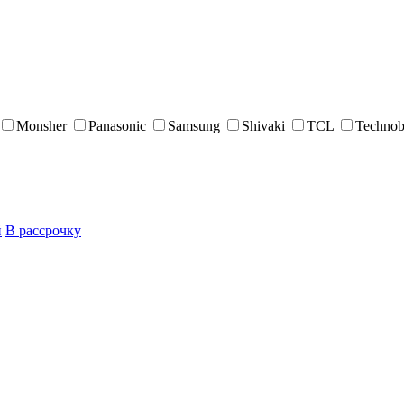
Monsher
Panasonic
Samsung
Shivaki
TCL
Techno
й
В рассрочку