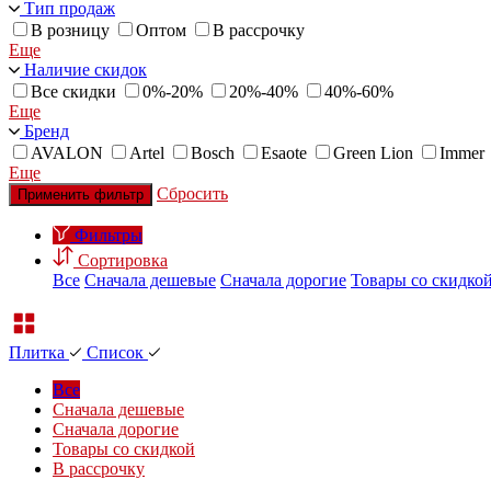
Тип продаж
В розницу
Оптом
В рассрочку
Еще
Наличие скидок
Все скидки
0%-20%
20%-40%
40%-60%
Еще
Бренд
AVALON
Artel
Bosch
Esaote
Green Lion
Immer
Еще
Сбросить
Применить фильтр
Фильтры
Сортировка
Все
Сначала дешевые
Сначала дорогие
Товары со скидко
Плитка
Список
Все
Сначала дешевые
Сначала дорогие
Товары со скидкой
В рассрочку