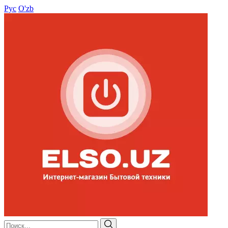
Рус
O'zb