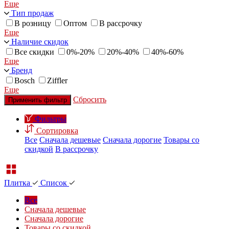
Еще
Тип продаж
В розницу
Оптом
В рассрочку
Еще
Наличие скидок
Все скидки
0%-20%
20%-40%
40%-60%
Еще
Бренд
Bosch
Ziffler
Еще
Сбросить
Применить фильтр
Фильтры
Сортировка
Все
Сначала дешевые
Сначала дорогие
Товары со
скидкой
В рассрочку
Плитка
Список
Все
Сначала дешевые
Сначала дорогие
Товары со скидкой