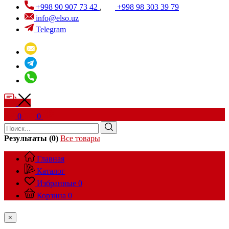
+998 90 907 73 42
,
+998 98 303 39 79
info@elso.uz
Telegram
0
0
Результаты (0)
Все товары
Главная
Каталог
Избранные
0
Корзина
0
×
...