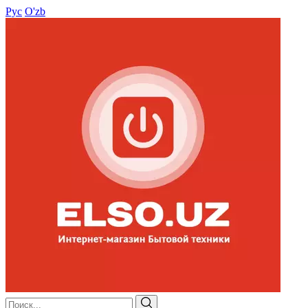
Рус
O'zb