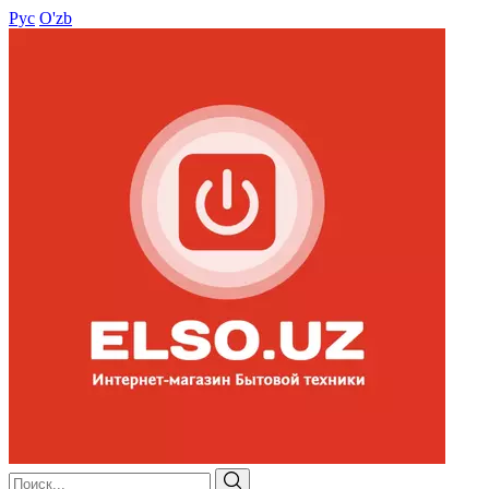
Рус
O'zb