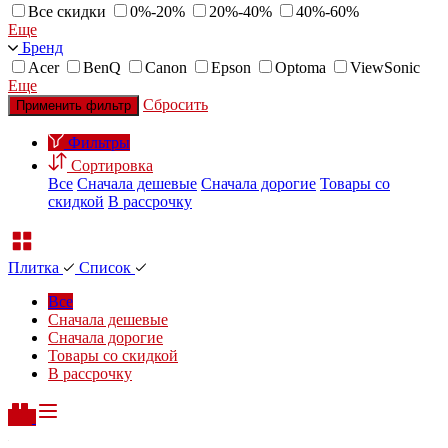
Все скидки
0%-20%
20%-40%
40%-60%
Еще
Бренд
Acer
BenQ
Canon
Epson
Optoma
ViewSonic
Еще
Сбросить
Применить фильтр
Фильтры
Сортировка
Все
Сначала дешевые
Сначала дорогие
Товары со
скидкой
В рассрочку
Плитка
Список
Все
Сначала дешевые
Сначала дорогие
Товары со скидкой
В рассрочку