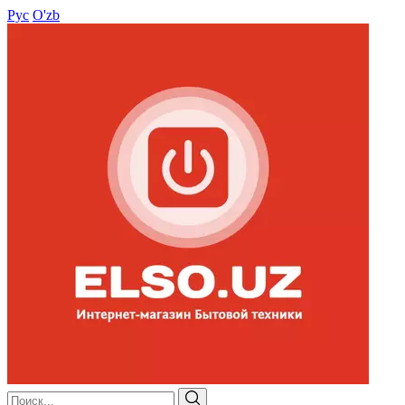
Рус
O'zb