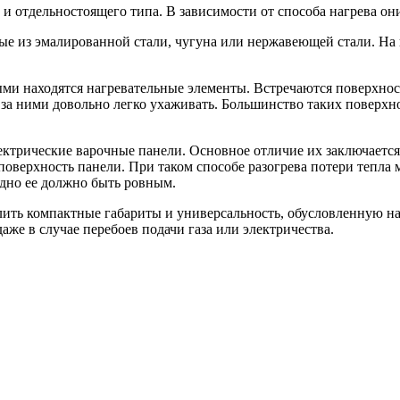
 и отдельностоящего типа. В зависимости от способа нагрева он
ные из эмалированной стали, чугуна или нержавеющей стали. Н
ыми находятся нагревательные элементы. Встречаются поверхно
 за ними довольно легко ухаживать. Большинство таких поверх
трические варочные панели. Основное отличие их заключается 
 поверхность панели. При таком способе разогрева потери тепла
 дно ее должно быть ровным.
ить компактные габариты и универсальность, обусловленную нал
же в случае перебоев подачи газа или электричества.