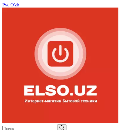
Рус
O'zb