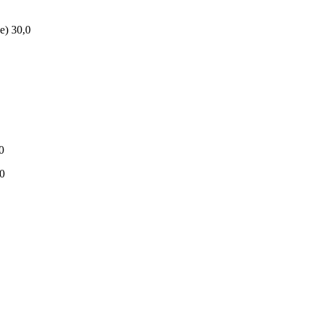
е) 30,0
0
0