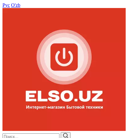
Рус
O'zb