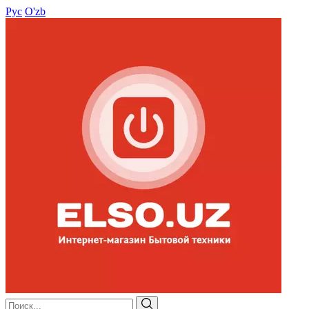
Рус
O'zb