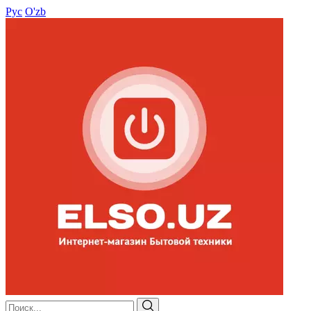
Рус
O'zb