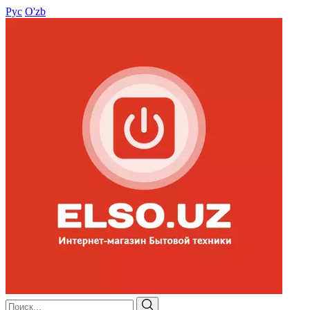
Рус
O'zb