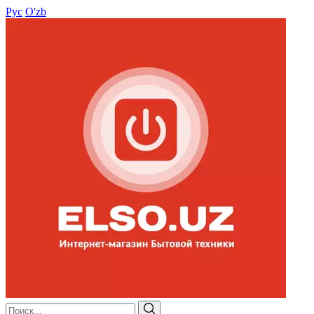
Рус
O'zb