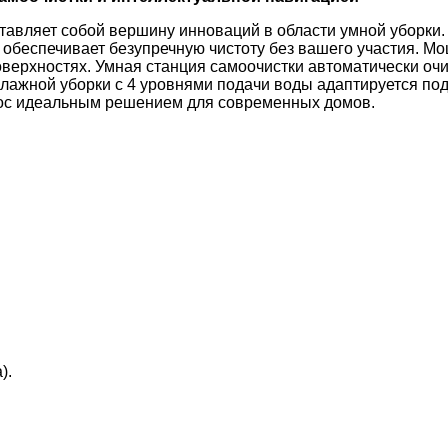
дставляет собой вершину инноваций в области умной уборк
 обеспечивает безупречную чистоту без вашего участия. М
ерхностях. Умная станция самоочистки автоматически очищ
влажной уборки с 4 уровнями подачи воды адаптируется по
сос идеальным решением для современных домов.
).