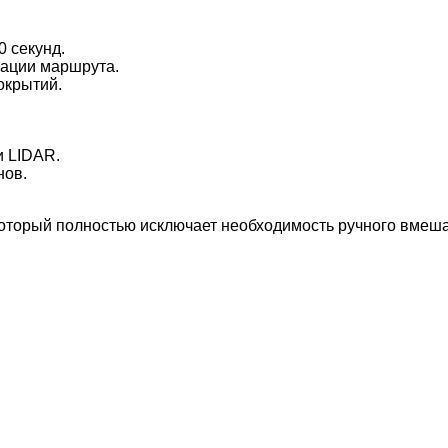
0 секунд.
зации маршрута.
окрытий.
и LIDAR.
нов.
который полностью исключает необходимость ручного вмеша