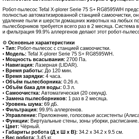
Робот-пылесос Tefal X-plorer Serie 75 S+ RG8595WH пре
полностью автоматизированной станцией самоочистки, он
удаление пыли и шерсти домашних животных на любых пов
пылесборников требуется всего раз в 2 месяца. Система 
и фильтрация 99.9% аллергенов делают этот робот-пыле
⚙️
Основные характеристики
•
Тип:
Робот-пылесос с станцией самоочистки.
•
Модель:
Tefal X-plorer Serie 75 S+ RG8595WH.
•
Мощность всасывания:
2700 Па.
•
Навигация:
Лазерная (LIDAR).
•
Время работы:
До 120 мин.
•
Время зарядки:
4 часа.
•
Объём пылесборника:
0.26 л.
•
Объём бака для воды:
0.3 л.
•
Самоочистка:
Автоматическая (20 секунд).
•
Замена пылесборников:
1 раз в 2 месяца.
•
Уровень шума:
69 дБ.
•
Фильтрация:
99.9% аллергенов.
•
Управление:
Приложение, голосовые ассистенты (Алиса
•
Функции:
Виртуальные стены, зоны уборки, расписание.
•
Цвет:
Чёрный.
•
Габариты робота (Д х Ш х В):
34.2 x 34.2 x 9.5 см.
•
Вес робота:
3.45 кг.