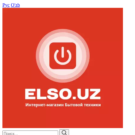
Рус
O'zb