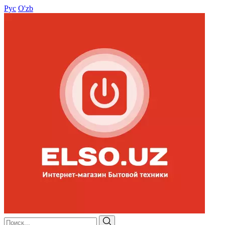
Рус
O'zb