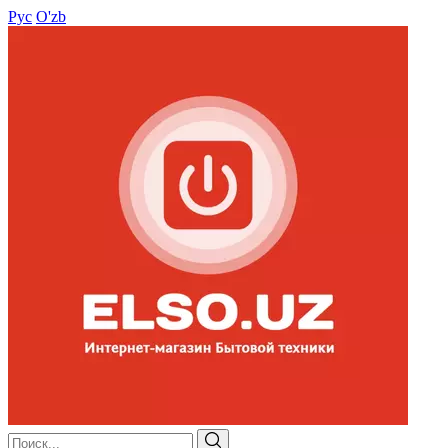
Рус
O'zb