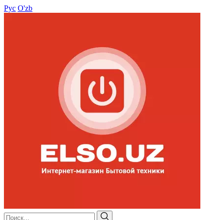
Рус
O'zb