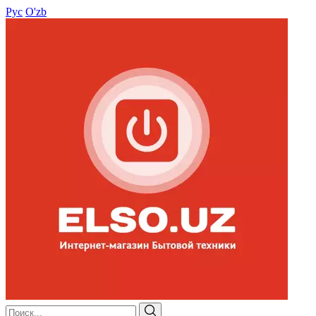
Рус
O'zb