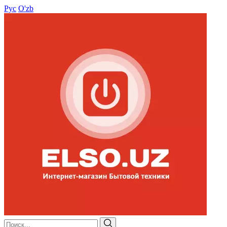
Рус
O'zb