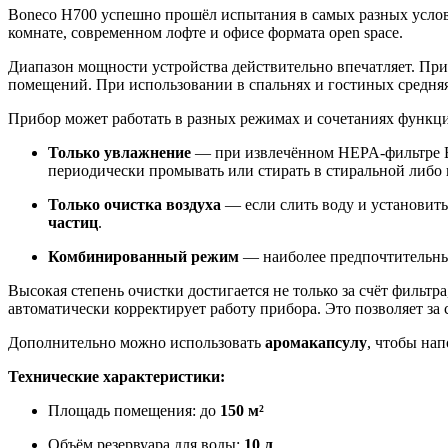
Boneco H700 успешно прошёл испытания в самых разных усл
комнате, современном лофте и офисе формата open space.
Диапазон мощности устройства действительно впечатляет. Пр
помещений. При использовании в спальнях и гостиных средня
Прибор может работать в разных режимах и сочетаниях функц
Только увлажнение
— при извлечённом HEPA-фильтре Bo
периодически промывать или стирать в стиральной либо
Только очистка воздуха
— если слить воду и установит
частиц
.
Комбинированный режим
— наиболее предпочтительный
Высокая степень очистки достигается не только за счёт фильтра
автоматически корректирует работу прибора. Это позволяет за
Дополнительно можно использовать
аромакапсулу
, чтобы на
Технические характеристики:
Площадь помещения: до
150 м²
Объём резервуара для воды:
10 л