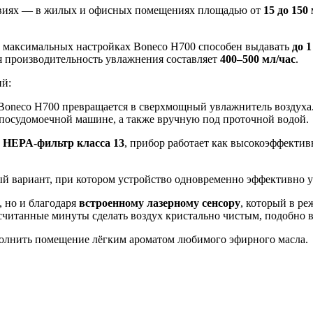
овиях — в жилых и офисных помещениях площадью от
15 до 150 
и максимальных настройках Boneco H700 способен выдавать
до 
я производительность увлажнения составляет
400–500 мл/час
.
ий:
neco H700 превращается в сверхмощный увлажнитель воздуха.
 посудомоечной машине, а также вручную под проточной водой.
ь
HEPA-фильтр класса 13
, прибор работает как высокоэффекти
 вариант, при котором устройство одновременно эффективно у
, но и благодаря
встроенному лазерному сенсору
, который в ре
 считанные минуты сделать воздух кристально чистым, подобно 
полнить помещение лёгким ароматом любимого эфирного масла.