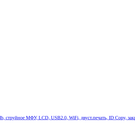
Mb, струйное МФУ, LCD, USB2.0, WiFi, двуст.печать, ID Copy, зак