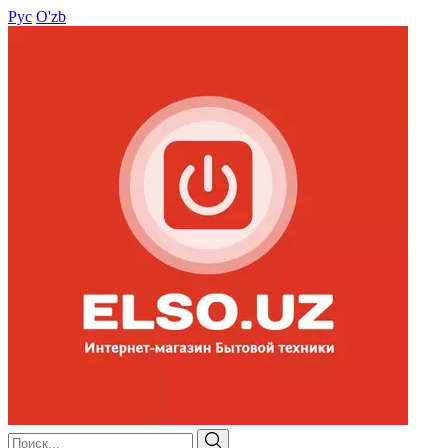
Рус
O'zb