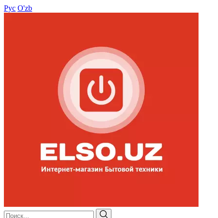
Рус
O'zb