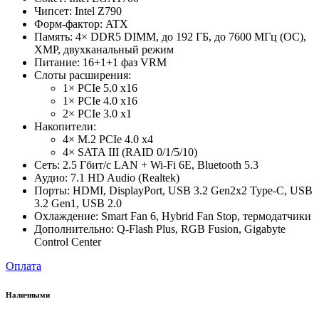
Чипсет: Intel Z790
Форм-фактор: ATX
Память: 4× DDR5 DIMM, до 192 ГБ, до 7600 МГц (OC),
XMP, двухканальный режим
Питание: 16+1+1 фаз VRM
Слоты расширения:
1× PCIe 5.0 x16
1× PCIe 4.0 x16
2× PCIe 3.0 x1
Накопители:
4× M.2 PCIe 4.0 x4
4× SATA III (RAID 0/1/5/10)
Сеть: 2.5 Гбит/с LAN + Wi-Fi 6E, Bluetooth 5.3
Аудио: 7.1 HD Audio (Realtek)
Порты: HDMI, DisplayPort, USB 3.2 Gen2x2 Type-C, USB
3.2 Gen1, USB 2.0
Охлаждение: Smart Fan 6, Hybrid Fan Stop, термодатчики
Дополнительно: Q-Flash Plus, RGB Fusion, Gigabyte
Control Center
Оплата
Наличными