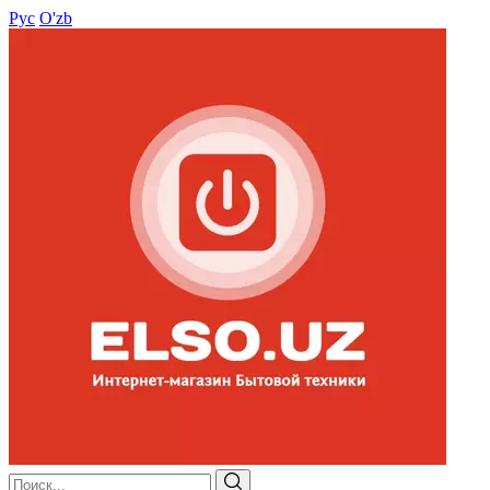
Рус
O'zb