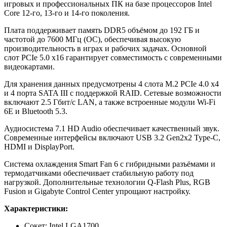
игровых и профессиональных ПК на базе процессоров Intel
Core 12-го, 13-го и 14-го поколения.
Плата поддерживает память DDR5 объёмом до 192 ГБ и
частотой до 7600 МГц (OC), обеспечивая высокую
производительность в играх и рабочих задачах. Основной
слот PCIe 5.0 x16 гарантирует совместимость с современными
видеокартами.
Для хранения данных предусмотрены 4 слота M.2 PCIe 4.0 x4
и 4 порта SATA III с поддержкой RAID. Сетевые возможности
включают 2.5 Гбит/с LAN, а также встроенные модули Wi-Fi
6E и Bluetooth 5.3.
Аудиосистема 7.1 HD Audio обеспечивает качественный звук.
Современные интерфейсы включают USB 3.2 Gen2x2 Type-C,
HDMI и DisplayPort.
Система охлаждения Smart Fan 6 с гибридными разъёмами и
термодатчиками обеспечивает стабильную работу под
нагрузкой. Дополнительные технологии Q-Flash Plus, RGB
Fusion и Gigabyte Control Center упрощают настройку.
Характеристики:
Сокет: Intel LGA1700