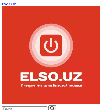
Рус
O'zb