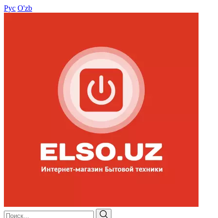
Рус
O'zb