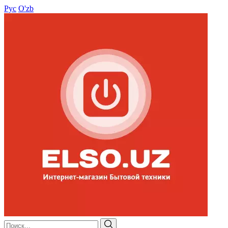
Рус
O'zb