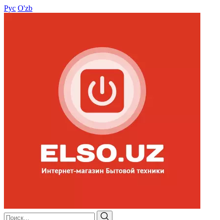
Рус
O'zb