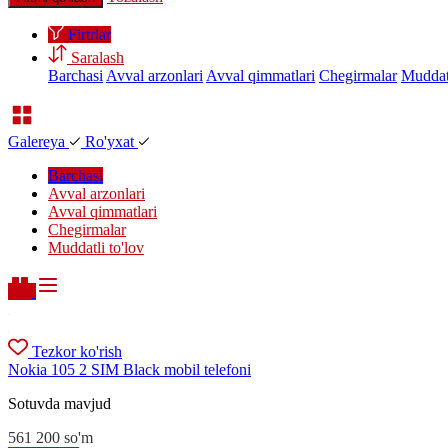
Firtrlar
Saralash
Barchasi
Avval arzonlari
Avval qimmatlari
Chegirmalar
Muddatl
Galereya
Ro'yxat
Barchasi
Avval arzonlari
Avval qimmatlari
Chegirmalar
Muddatli to'lov
Tezkor ko'rish
Nokia 105 2 SIM Black mobil telefoni
Sotuvda mavjud
561 200
so'm