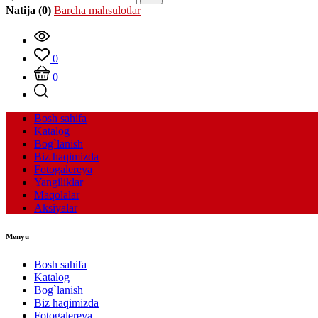
Natija (0)
Barcha mahsulotlar
0
0
Bosh sahifa
Katalog
Bog`lanish
Biz haqimizda
Fotogalereya
Yangiliklar
Maqolalar
Aksiyalar
Menyu
Bosh sahifa
Katalog
Bog`lanish
Biz haqimizda
Fotogalereya