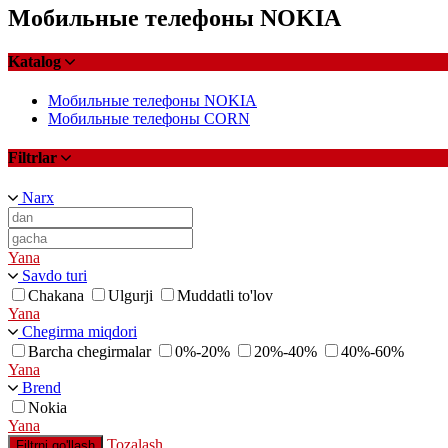
Мобильные телефоны NOKIA
Katalog
Мобильные телефоны NOKIA
Мобильные телефоны CORN
Filtrlar
Narx
Yana
Savdo turi
Chakana
Ulgurji
Muddatli to'lov
Yana
Chegirma miqdori
Barcha chegirmalar
0%-20%
20%-40%
40%-60%
Yana
Brend
Nokia
Yana
Tozalash
Filtrni qo'llash