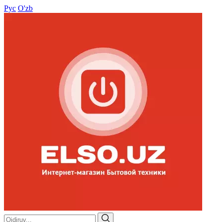
Рус
O'zb