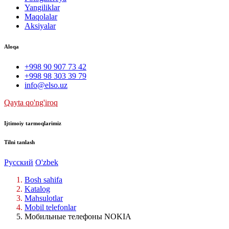
Yangiliklar
Maqolalar
Aksiyalar
Aloqa
+998 90 907 73 42
+998 98 303 39 79
info@elso.uz
Qayta qo'ng'iroq
Ijtimoiy tarmoqlarimiz
Tilni tanlash
Русский
O'zbek
Bosh sahifa
Katalog
Mahsulotlar
Mobil telefonlar
Мобильные телефоны NOKIA