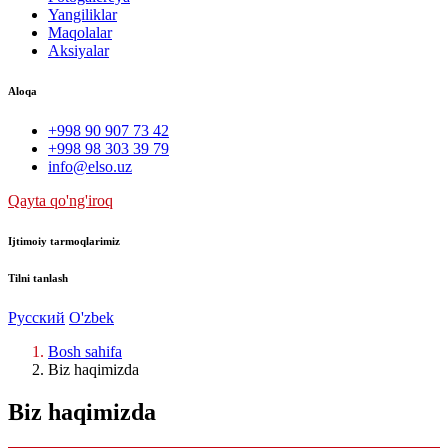
Yangiliklar
Maqolalar
Aksiyalar
Aloqa
+998 90 907 73 42
+998 98 303 39 79
info@elso.uz
Qayta qo'ng'iroq
Ijtimoiy tarmoqlarimiz
Tilni tanlash
Русский
O'zbek
Bosh sahifa
Biz haqimizda
Biz haqimizda