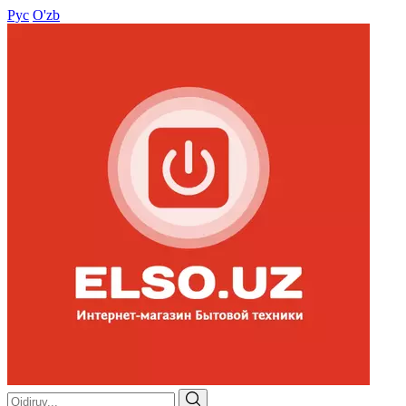
Рус
O'zb