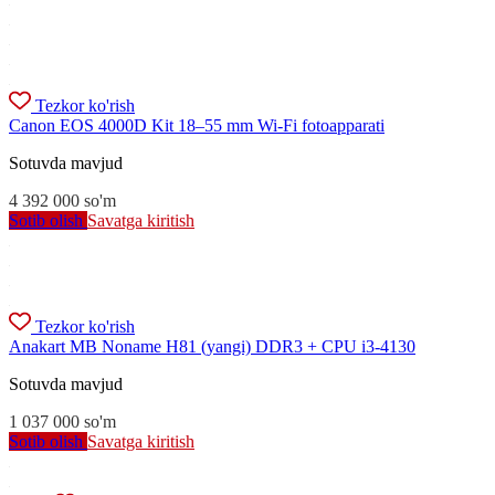
Tezkor ko'rish
Canon EOS 4000D Kit 18–55 mm Wi-Fi fotoapparati
Sotuvda mavjud
4 392 000
so'm
Sotib olish
Savatga kiritish
Tezkor ko'rish
Anakart MB Noname H81 (yangi) DDR3 + CPU i3-4130
Sotuvda mavjud
1 037 000
so'm
Sotib olish
Savatga kiritish