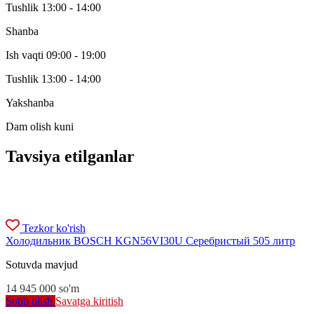
Tushlik 13:00 - 14:00
Shanba
Ish vaqti 09:00 - 19:00
Tushlik 13:00 - 14:00
Yakshanba
Dam olish kuni
Tavsiya etilganlar
Tezkor ko'rish
Холодильник BOSCH KGN56VI30U Серебристый 505 литр
Sotuvda mavjud
14 945 000
so'm
Sotib olish
Savatga kiritish