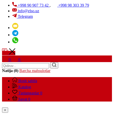
+998 90 907 73 42
,
+998 98 303 39 79
info@elso.uz
Telegram
0
0
Natija (0)
Barcha mahsulotlar
Bosh sahifa
Katalog
Tanlanganlar
0
Savat
0
×