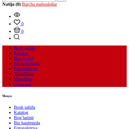
Natija (0)
Barcha mahsulotlar
0
0
Bosh sahifa
Katalog
Bog`lanish
Biz haqimizda
Fotogalereya
Yangiliklar
Maqolalar
Aksiyalar
Menyu
Bosh sahifa
Katalog
Bog`lanish
Biz haqimizda
Fotogalereya