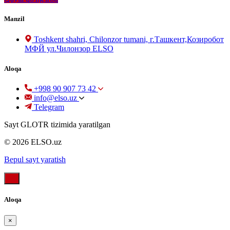
Manzil
Toshkent shahri, Chilonzor tumani, г.Ташкент,Козиробот
МФЙ ул.Чилонзор ELSO
Aloqa
+998 90 907 73 42
info@elso.uz
Telegram
Sayt GLOTR tizimida yaratilgan
© 2026 ELSO.uz
Bepul sayt yaratish
Aloqa
×