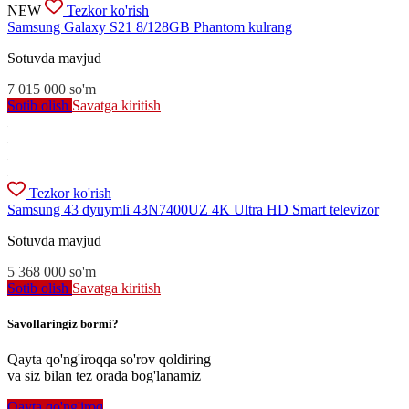
NEW
Tezkor ko'rish
Samsung Galaxy S21 8/128GB Phantom kulrang
Sotuvda mavjud
7 015 000
so'm
Sotib olish
Savatga kiritish
Tezkor ko'rish
Samsung 43 dyuymli 43N7400UZ 4K Ultra HD Smart televizor
Sotuvda mavjud
5 368 000
so'm
Sotib olish
Savatga kiritish
Savollaringiz bormi?
Qayta qo'ng'iroqqa so'rov qoldiring
va siz bilan tez orada bog'lanamiz
Qayta qo'ng'iroq