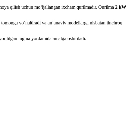
n himoya qilish uchun mo‘ljallangan ixcham qurilmadir. Qurilma
2 kW
ft tomonga yo‘naltiradi va an’anaviy modellarga nisbatan tinchroq
yoritilgan tugma yordamida amalga oshiriladi.