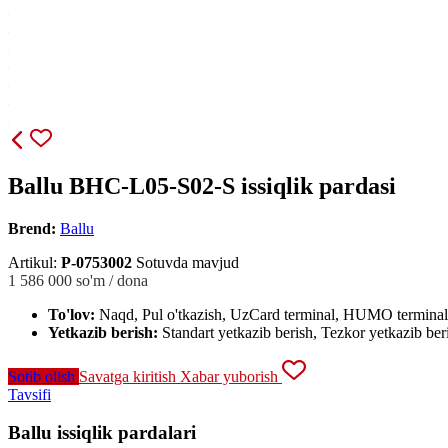
Ballu BHC-L05-S02-S issiqlik pardasi
Brend:
Ballu
Artikul:
P-0753002
Sotuvda mavjud
1 586 000
so'm / dona
To'lov:
Naqd, Pul o'tkazish, UzCard terminal, HUMO terminal
Yetkazib berish:
Standart yetkazib berish, Tezkor yetkazib ber
Sotib olish
Savatga kiritish
Xabar yuborish
Tavsifi
Ballu issiqlik pardalari