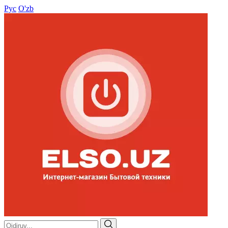
Рус
O'zb