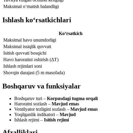
Maksimal o‘rnatish balandligi
Ishlash ko‘rsatkichlari
Ko‘rsatkich
Maksimal havo unumdorligi
Maksimal issiqlik quvvati
Isitish quvvati bosqichi
Havo haroratini oshirish (ΔT)
Ishlash rejimlari soni
Shovqin darajasi (5 m masofada)
Boshqaruv va funksiyalar
Boshqaruv turi –
Korpusdagi tugma orqali
Haroratni sozlash –
Mavjud emas
Ventilyator tezligini sozlash –
Mavjud emas
Yoqilganlik indikatori –
Mavjud
Ishlash rejimi –
Isitish rejimi
Afzalliklari