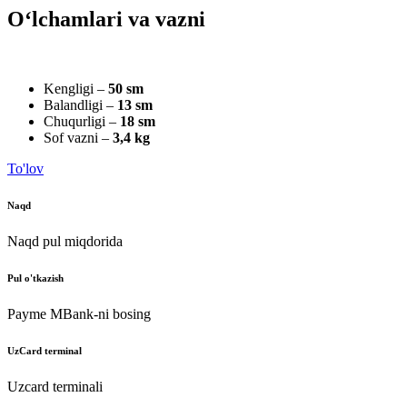
O‘lchamlari va vazni
Kengligi –
50 sm
Balandligi –
13 sm
Chuqurligi –
18 sm
Sof vazni –
3,4 kg
To'lov
Naqd
Naqd pul miqdorida
Pul o'tkazish
Payme MBank-ni bosing
UzCard terminal
Uzcard terminali