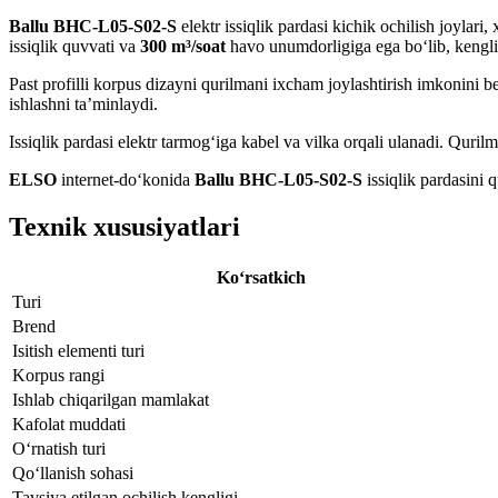
Ballu BHC-L05-S02-S
elektr issiqlik pardasi kichik ochilish joylar
issiqlik quvvati va
300 m³/soat
havo unumdorligiga ega bo‘lib, kengl
Past profilli korpus dizayni qurilmani ixcham joylashtirish imkonini b
ishlashni ta’minlaydi.
Issiqlik pardasi elektr tarmog‘iga kabel va vilka orqali ulanadi. Qu
ELSO
internet-do‘konida
Ballu BHC-L05-S02-S
issiqlik pardasini 
Texnik xususiyatlari
Ko‘rsatkich
Turi
Brend
Isitish elementi turi
Korpus rangi
Ishlab chiqarilgan mamlakat
Kafolat muddati
O‘rnatish turi
Qo‘llanish sohasi
Tavsiya etilgan ochilish kengligi