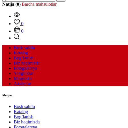
Natija (0)
Barcha mahsulotlar
0
0
Bosh sahifa
Katalog
Bog`lanish
Biz haqimizda
Fotogalereya
Yangiliklar
Maqolalar
Aksiyalar
Menyu
Bosh sahifa
Katalog
Bog`lanish
Biz haqimizda
Fotogalereya