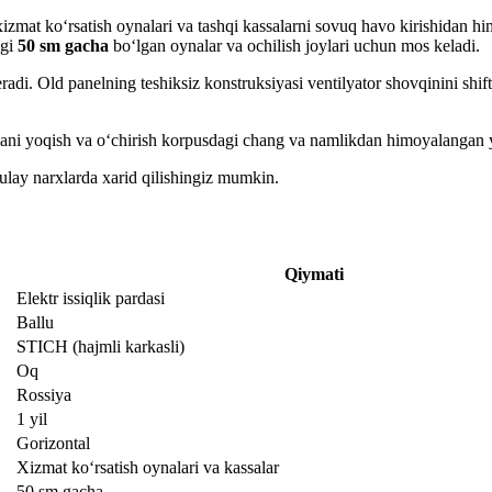
i, xizmat ko‘rsatish oynalari va tashqi kassalarni sovuq havo kirishida
igi
50 sm gacha
bo‘lgan oynalar va ochilish joylari uchun mos keladi.
eradi. Old panelning teshiksiz konstruksiyasi ventilyator shovqinini shi
rilmani yoqish va o‘chirish korpusdagi chang va namlikdan himoyalangan 
qulay narxlarda xarid qilishingiz mumkin.
Qiymati
Elektr issiqlik pardasi
Ballu
STICH (hajmli karkasli)
Oq
Rossiya
1 yil
Gorizontal
Xizmat ko‘rsatish oynalari va kassalar
50 sm gacha