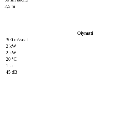
2,5 m
Qiymati
300 m³/soat
2 kW
2 kW
20 °C
1 ta
45 dB