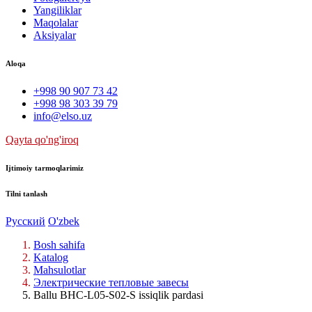
Yangiliklar
Maqolalar
Aksiyalar
Aloqa
+998 90 907 73 42
+998 98 303 39 79
info@elso.uz
Qayta qo'ng'iroq
Ijtimoiy tarmoqlarimiz
Tilni tanlash
Русский
O'zbek
Bosh sahifa
Katalog
Mahsulotlar
Электрические тепловые завесы
Ballu BHC-L05-S02-S issiqlik pardasi