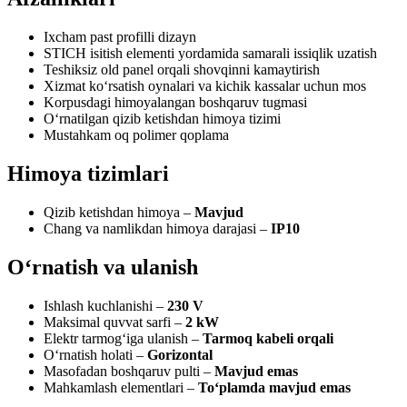
Ixcham past profilli dizayn
STICH isitish elementi yordamida samarali issiqlik uzatish
Teshiksiz old panel orqali shovqinni kamaytirish
Xizmat ko‘rsatish oynalari va kichik kassalar uchun mos
Korpusdagi himoyalangan boshqaruv tugmasi
O‘rnatilgan qizib ketishdan himoya tizimi
Mustahkam oq polimer qoplama
Himoya tizimlari
Qizib ketishdan himoya –
Mavjud
Chang va namlikdan himoya darajasi –
IP10
O‘rnatish va ulanish
Ishlash kuchlanishi –
230 V
Maksimal quvvat sarfi –
2 kW
Elektr tarmog‘iga ulanish –
Tarmoq kabeli orqali
O‘rnatish holati –
Gorizontal
Masofadan boshqaruv pulti –
Mavjud emas
Mahkamlash elementlari –
To‘plamda mavjud emas