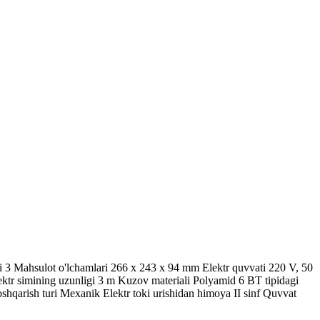
oni 3 Mahsulot o'lchamlari 266 x 243 x 94 mm Elektr quvvati 220 V, 50
ektr simining uzunligi 3 m Kuzov materiali Polyamid 6 BT tipidagi
Boshqarish turi Mexanik Elektr toki urishidan himoya II sinf Quvvat