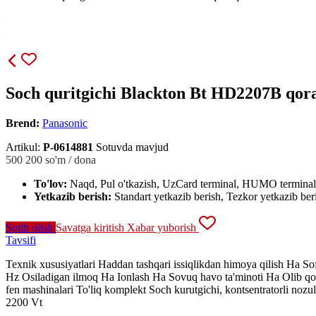
Soch quritgichi Blackton Bt HD2207B qor
Brend:
Panasonic
Artikul:
P-0614881
Sotuvda mavjud
500 200
so'm / dona
To'lov:
Naqd, Pul o'tkazish, UzCard terminal, HUMO terminal
Yetkazib berish:
Standart yetkazib berish, Tezkor yetkazib ber
Sotib olish
Savatga kiritish
Xabar yuborish
Tavsifi
Texnik xususiyatlari Haddan tashqari issiqlikdan himoya qilish Ha Sof
Hz Osiladigan ilmoq Ha Ionlash Ha Sovuq havo ta'minoti Ha Olib qo'y
fen mashinalari To'liq komplekt Soch kurutgichi, kontsentratorli nozul
2200 Vt