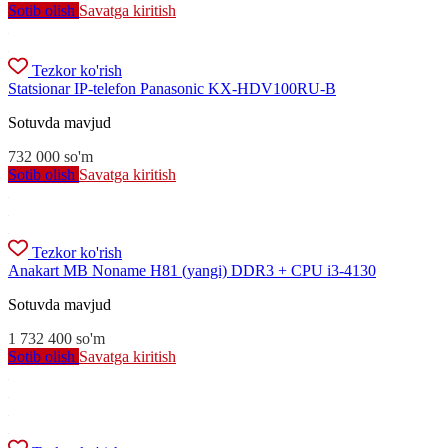
Sotib olish
Savatga kiritish
Tezkor ko'rish
Statsionar IP-telefon Panasonic KX-HDV100RU-B
Sotuvda mavjud
732 000
so'm
Sotib olish
Savatga kiritish
Tezkor ko'rish
Anakart MB Noname H81 (yangi) DDR3 + CPU i3-4130
Sotuvda mavjud
1 732 400
so'm
Sotib olish
Savatga kiritish