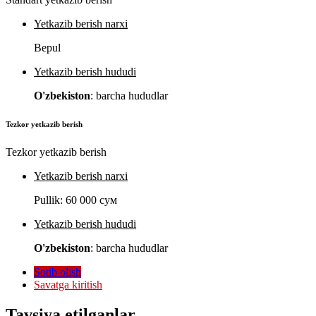
Yetkazib berish narxi
Bepul
Yetkazib berish hududi
O'zbekiston
: barcha hududlar
Tezkor yetkazib berish
Tezkor yetkazib berish
Yetkazib berish narxi
Pullik:
60 000 сум
Yetkazib berish hududi
O'zbekiston
: barcha hududlar
Sotib olish
Savatga kiritish
Tavsiya etilganlar