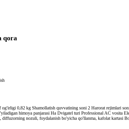
a qora
ish
 og'irligi 0,82 kg Shamollatish quvvatining soni 2 Harorat rejimlari s
iladigan himoya panjarasi Ha Dvigatel turi Professional AC vosita El
, diffuzorning nozuli, foydalanish bo'yicha qo'llanma, kafolat kartasi 