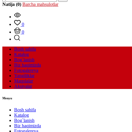
Natija (0)
Barcha mahsulotlar
0
0
Bosh sahifa
Katalog
Bog`lanish
Biz haqimizda
Fotogalereya
Yangiliklar
Maqolalar
Aksiyalar
Menyu
Bosh sahifa
Katalog
Bog`lanish
Biz haqimizda
Fotogalereya