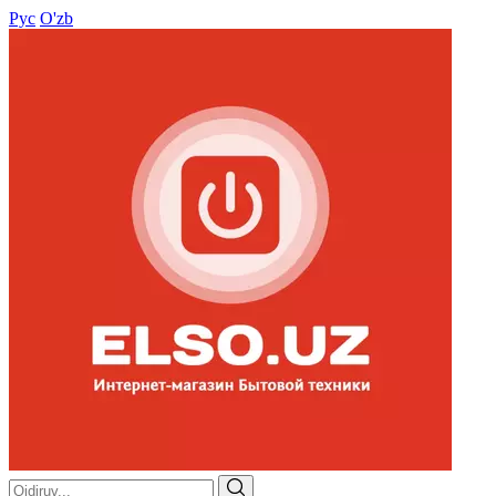
Рус
O'zb