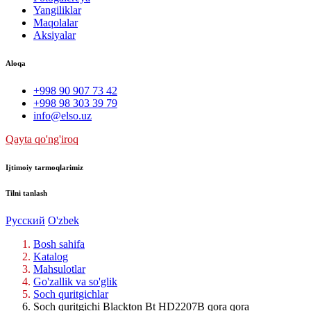
Yangiliklar
Maqolalar
Aksiyalar
Aloqa
+998 90 907 73 42
+998 98 303 39 79
info@elso.uz
Qayta qo'ng'iroq
Ijtimoiy tarmoqlarimiz
Tilni tanlash
Русский
O'zbek
Bosh sahifa
Katalog
Mahsulotlar
Go'zallik va so'glik
Soch quritgichlar
Soch quritgichi Blackton Bt HD2207B qora qora