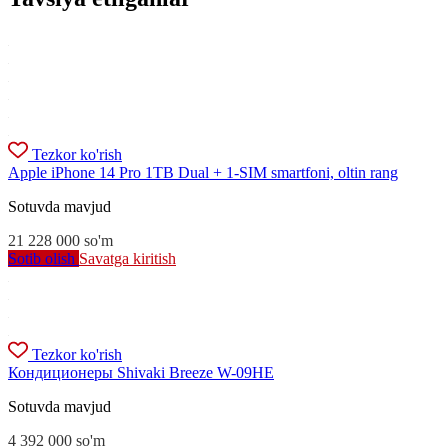
Tezkor ko'rish
Apple iPhone 14 Pro 1TB Dual + 1-SIM smartfoni, oltin rang
Sotuvda mavjud
21 228 000
so'm
Sotib olish
Savatga kiritish
Tezkor ko'rish
Кондиционеры Shivaki Breeze W-09HE
Sotuvda mavjud
4 392 000
so'm