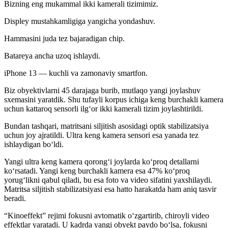
Bizning eng mukammal ikki kamerali tizimimiz.
Displey mustahkamligiga yangicha yondashuv.
Hammasini juda tez bajaradigan chip.
Batareya ancha uzoq ishlaydi.
iPhone 13 — kuchli va zamonaviy smartfon.
Biz obyektivlarni 45 darajaga burib, mutlaqo yangi joylashuv
sxemasini yaratdik. Shu tufayli korpus ichiga keng burchakli kamera
uchun kattaroq sensorli ilg‘or ikki kamerali tizim joylashtirildi.
Bundan tashqari, matritsani siljitish asosidagi optik stabilizatsiya
uchun joy ajratildi. Ultra keng kamera sensori esa yanada tez
ishlaydigan bo‘ldi.
Yangi ultra keng kamera qorong‘i joylarda ko‘proq detallarni
ko‘rsatadi. Yangi keng burchakli kamera esa 47% ko‘proq
yorug‘likni qabul qiladi, bu esa foto va video sifatini yaxshilaydi.
Matritsa siljitish stabilizatsiyasi esa hatto harakatda ham aniq tasvir
beradi.
“Kinoeffekt” rejimi fokusni avtomatik o‘zgartirib, chiroyli video
effektlar yaratadi. U kadrda yangi obyekt paydo bo‘lsa, fokusni