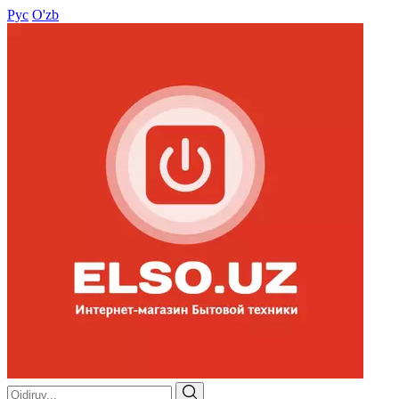
Рус
O'zb