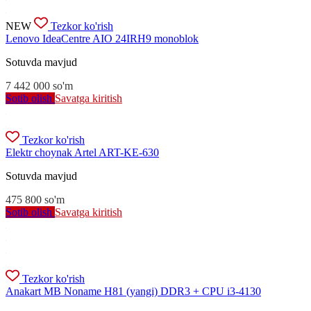
NEW
Tezkor ko'rish
Lenovo IdeaCentre AIO 24IRH9 monoblok
Sotuvda mavjud
7 442 000
so'm
Sotib olish
Savatga kiritish
Tezkor ko'rish
Elektr choynak Artel ART-KE-630
Sotuvda mavjud
475 800
so'm
Sotib olish
Savatga kiritish
Tezkor ko'rish
Anakart MB Noname H81 (yangi) DDR3 + CPU i3-4130