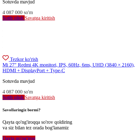
Sotuvda mavjud
4 087 000
so'm
Sotib olish
Savatga kiritish
Tezkor ko'rish
Mi 27" Redmi 4K monitori, IPS, 60Hz, 6ms, UHD (3840 × 2160),
HDMI + DisplayPort + Type-C
Sotuvda mavjud
4 087 000
so'm
Sotib olish
Savatga kiritish
Savollaringiz bormi?
Qayta qo'ng'iroqqa so'rov qoldiring
va siz bilan tez orada bog'lanamiz
Qayta qo'ng'iroq