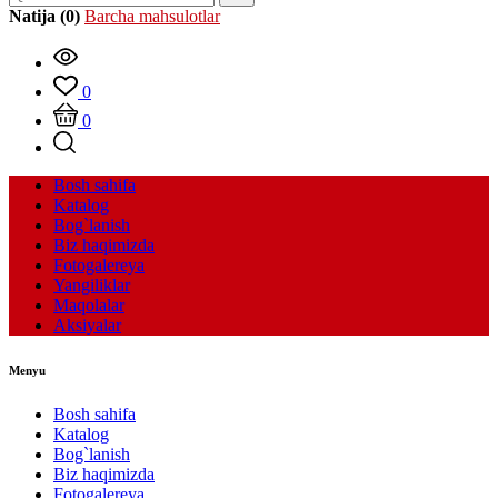
Natija (0)
Barcha mahsulotlar
0
0
Bosh sahifa
Katalog
Bog`lanish
Biz haqimizda
Fotogalereya
Yangiliklar
Maqolalar
Aksiyalar
Menyu
Bosh sahifa
Katalog
Bog`lanish
Biz haqimizda
Fotogalereya