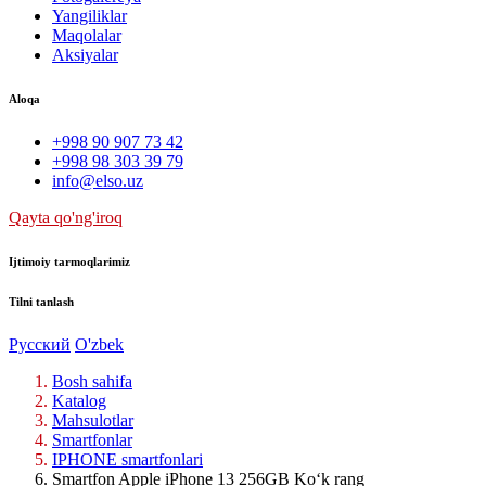
Yangiliklar
Maqolalar
Aksiyalar
Aloqa
+998 90 907 73 42
+998 98 303 39 79
info@elso.uz
Qayta qo'ng'iroq
Ijtimoiy tarmoqlarimiz
Tilni tanlash
Русский
O'zbek
Bosh sahifa
Katalog
Mahsulotlar
Smartfonlar
IPHONE smartfonlari
Smartfon Apple iPhone 13 256GB Ko‘k rang