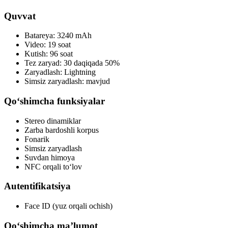
Quvvat
Batareya: 3240 mAh
Video: 19 soat
Kutish: 96 soat
Tez zaryad: 30 daqiqada 50%
Zaryadlash: Lightning
Simsiz zaryadlash: mavjud
Qo‘shimcha funksiyalar
Stereo dinamiklar
Zarba bardoshli korpus
Fonarik
Simsiz zaryadlash
Suvdan himoya
NFC orqali to‘lov
Autentifikatsiya
Face ID (yuz orqali ochish)
Qo‘shimcha ma’lumot