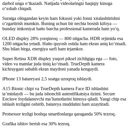
darhol unga o‘tkazadi. Natijada videolaringiz haqiqiy kinoga
o‘xshab chiqadi.
Suratga olingandan keyin ham fokusni yoki fonni xiralashtirishni
o‘zgartirish mumkin. Buning uchun bir nechta bosish kifoya —
bunday imkoniyat hatto barcha professional kamerada ham yo‘q.
OLED displey 28% yorqinroq — 800 nitgacha. HDR rejimida esa
1200 nitgacha yetadi. Hatto quyosh ostida ham ekran aniq ko‘rinadi.
Shu bilan birga, energiya sarfi ham tejamkor.
Super Retina XDR displey yuqori piksel zichligiga ega — foto,
video va matnlar juda tiniq ko‘rinadi. TrueDepth kamera
kichraygani sababli ekran maydoni yanada kengaydi.
iPhone 13 batareyasi 2,5 soatga uzoqroq ishlaydi.
A15 Bionic chipi va TrueDepth kamera Face ID ishlashini
ta’minlaydi — bu juda ishonchli autentifikatsiya tizimi. Secure
Enclave foydalanuvchi ma’lumotlarini himoya qiladi. Yangi chip esa
ishlash tezligini oshirib, batareya muddatini ham uzaytiradi.
Protsessor tezligi boshqa smartfonlarga qaraganda 50% tezroq.
Grafika ishlov berish esa 30% tezroq.