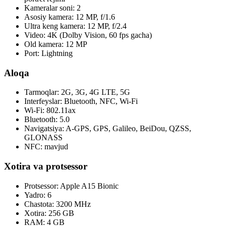
Kameralar soni: 2
Asosiy kamera: 12 MP, f/1.6
Ultra keng kamera: 12 MP, f/2.4
Video: 4K (Dolby Vision, 60 fps gacha)
Old kamera: 12 MP
Port: Lightning
Aloqa
Tarmoqlar: 2G, 3G, 4G LTE, 5G
Interfeyslar: Bluetooth, NFC, Wi-Fi
Wi-Fi: 802.11ax
Bluetooth: 5.0
Navigatsiya: A-GPS, GPS, Galileo, BeiDou, QZSS,
GLONASS
NFC: mavjud
Xotira va protsessor
Protsessor: Apple A15 Bionic
Yadro: 6
Chastota: 3200 MHz
Xotira: 256 GB
RAM: 4 GB