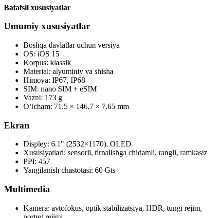
Batafsil xususiyatlar
Umumiy xususiyatlar
Boshqa davlatlar uchun versiya
OS: iOS 15
Korpus: klassik
Material: alyuminiy va shisha
Himoya: IP67, IP68
SIM: nano SIM + eSIM
Vazni: 173 g
O‘lcham: 71.5 × 146.7 × 7.65 mm
Ekran
Displey: 6.1" (2532×1170), OLED
Xususiyatlari: sensorli, tirnalishga chidamli, rangli, ramkasiz
PPI: 457
Yangilanish chastotasi: 60 Gts
Multimedia
Kamera: avtofokus, optik stabilizatsiya, HDR, tungi rejim,
portret rejimi