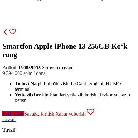
Smartfon Apple iPhone 13 256GB Ko‘k
rang
Artikul:
P-0889953
Sotuvda mavjud
9 394 000
so'm / dona
To'lov:
Naqd, Pul o'tkazish, UzCard terminal, HUMO
terminal
Yetkazib berish:
Standart yetkazib berish, Tezkor yetkazib
berish
Sotib olish
Savatga kiritish
Xabar yuborish
Tavsifi
Tavsif