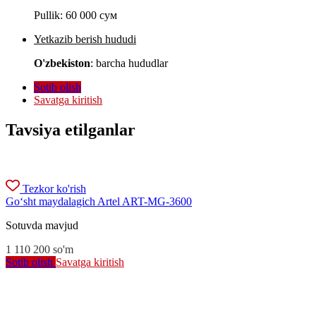
Pullik:
60 000 сум
Yetkazib berish hududi
O'zbekiston
: barcha hududlar
Sotib olish
Savatga kiritish
Tavsiya etilganlar
Tezkor ko'rish
Go‘sht maydalagich Artel ART-MG-3600
Sotuvda mavjud
1 110 200
so'm
Sotib olish
Savatga kiritish