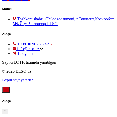
Manzil
Toshkent shahri, Chilonzor tumani, г.Ташкент,Козиробот
МФЙ ул.Чилонзор ELSO
Aloqa
+998 90 907 73 42
info@elso.uz
Telegram
Sayt GLOTR tizimida yaratilgan
© 2026 ELSO.uz
Bepul sayt yaratish
Aloqa
×