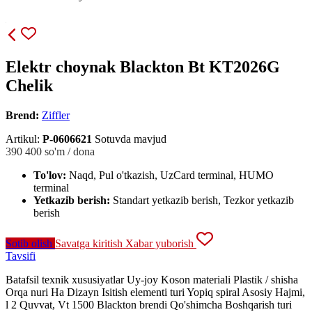
Elektr choynak Blackton Bt KT2026G
Chelik
Brend:
Ziffler
Artikul:
P-0606621
Sotuvda mavjud
390 400
so'm / dona
To'lov:
Naqd, Pul o'tkazish, UzCard terminal, HUMO
terminal
Yetkazib berish:
Standart yetkazib berish, Tezkor yetkazib
berish
Sotib olish
Savatga kiritish
Xabar yuborish
Tavsifi
Batafsil texnik xususiyatlar Uy-joy Koson materiali Plastik / shisha
Orqa nuri Ha Dizayn Isitish elementi turi Yopiq spiral Asosiy Hajmi,
l 2 Quvvat, Vt 1500 Blackton brendi Qo'shimcha Boshqarish turi