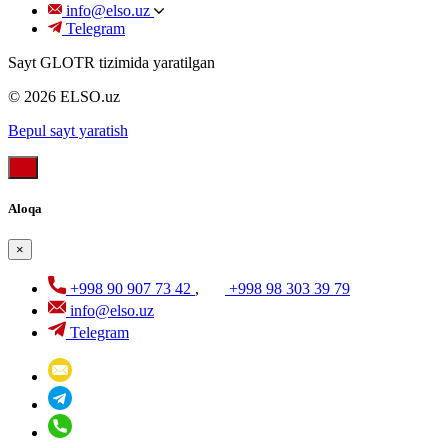
info@elso.uz
Telegram
Sayt GLOTR tizimida yaratilgan
© 2026 ELSO.uz
Bepul sayt yaratish
Aloqa
×
+998 90 907 73 42
,
+998 98 303 39 79
info@elso.uz
Telegram