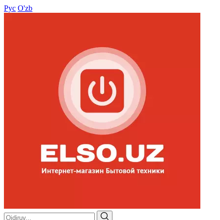
Рус
O'zb