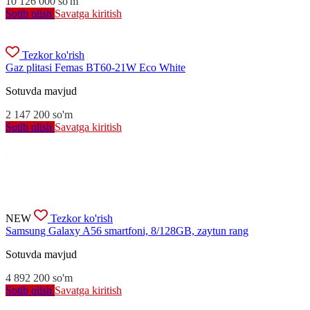
10 126 000
so'm
Sotib olish
Savatga kiritish
Tezkor ko'rish
Gaz plitasi Femas BT60-21W Eco White
Sotuvda mavjud
2 147 200
so'm
Sotib olish
Savatga kiritish
NEW
Tezkor ko'rish
Samsung Galaxy A56 smartfoni, 8/128GB, zaytun rang
Sotuvda mavjud
4 892 200
so'm
Sotib olish
Savatga kiritish