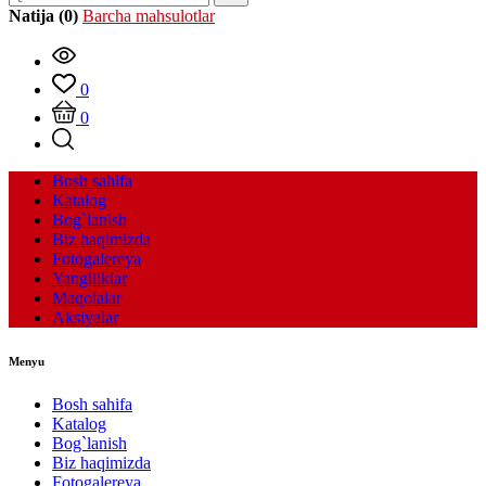
Natija (0)
Barcha mahsulotlar
0
0
Bosh sahifa
Katalog
Bog`lanish
Biz haqimizda
Fotogalereya
Yangiliklar
Maqolalar
Aksiyalar
Menyu
Bosh sahifa
Katalog
Bog`lanish
Biz haqimizda
Fotogalereya