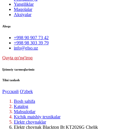
Yangiliklar
Maqolalar
Aksiyalar
Aloqa
+998 90 907 73 42
+998 98 303 39 79
info@elso.uz
Qayta qo'ng'iroq
Ijtimoiy tarmoqlarimiz
Tilni tanlash
Русский
O'zbek
Bosh sahifa
Katalog
Mahsulotlar
Kichik maishiy texnikalar
Elektr choynaklar
Elektr choynak Blackton Bt KT2026G Chelik