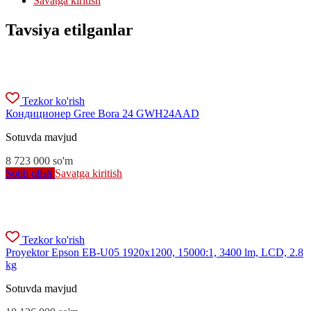
Savatga kiritish
Tavsiya etilganlar
Tezkor ko'rish
Кондиционер Gree Bora 24 GWH24AAD
Sotuvda mavjud
8 723 000
so'm
Sotib olish
Savatga kiritish
Tezkor ko'rish
Proyektor Epson EB-U05 1920x1200, 15000:1, 3400 lm, LCD, 2.8
kg
Sotuvda mavjud