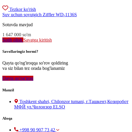
Tezkor ko'rish
Suv uchun sovutgich Ziffler WD-1136S
Sotuvda mavjud
1 647 000
so'm
Sotib olish
Savatga kiritish
Savollaringiz bormi?
Qayta qo'ng'iroqqa so'rov qoldiring
va siz bilan tez orada bog'lanamiz
Qayta qo'ng'iroq
Manzil
Toshkent shahri, Chilonzor tumani, г.Ташкент,Козиробот
МФЙ ул.Чилонзор ELSO
Aloqa
+998 90 907 73 42