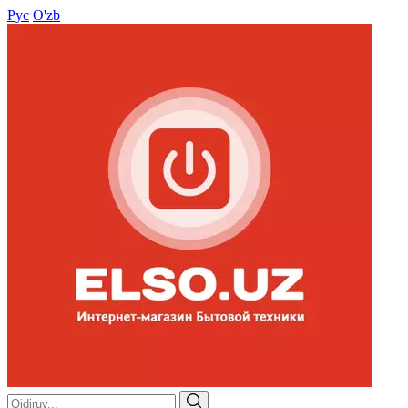
Рус
O'zb