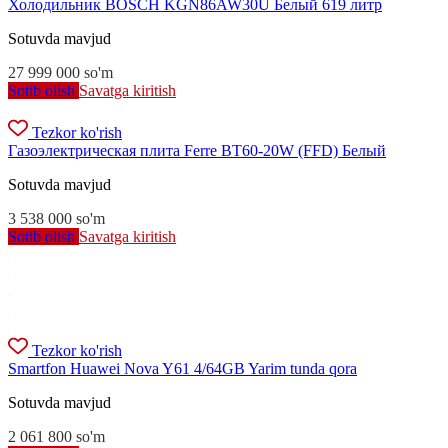
Холодильник BOSCH KGN86AW30U Белый 619 литр
Sotuvda mavjud
27 999 000
so'm
Sotib olish
Savatga kiritish
Tezkor ko'rish
Газоэлектрическая плита Ferre BT60-20W (FFD) Белый
Sotuvda mavjud
3 538 000
so'm
Sotib olish
Savatga kiritish
Tezkor ko'rish
Smartfon Huawei Nova Y61 4/64GB Yarim tunda qora
Sotuvda mavjud
2 061 800
so'm