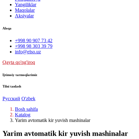
Yangiliklar
Maqolalar
Aksiyalar
Aloqa
+998 90 907 73 42
+998 98 303 39 79
info@elso.uz
Qayta qo'ng'iroq
Ijtimoiy tarmoqlarimiz
Tilni tanlash
Русский
O'zbek
Bosh sahifa
Katalog
Yarim avtomatik kir yuvish mashinalar
Yarim avtomatik kir yuvish mashinalar