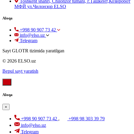
Toshkent shahri, Chilonzor tumani, г.Ташкент,Козиробот
МФЙ ул.Чилонзор ELSO
Aloqa
+998 90 907 73 42
info@elso.uz
Telegram
Sayt GLOTR tizimida yaratilgan
© 2026 ELSO.uz
Bepul sayt yaratish
Aloqa
×
+998 90 907 73 42
,
+998 98 303 39 79
info@elso.uz
Telegram