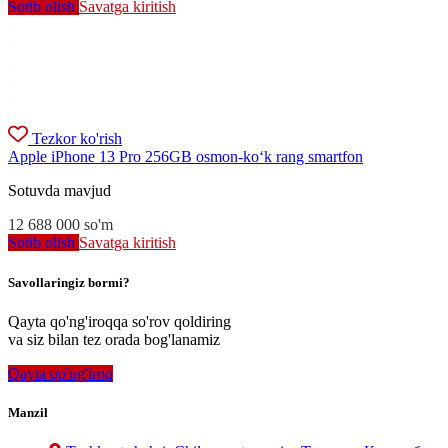
Sotib olish
Savatga kiritish
Tezkor ko'rish
Apple iPhone 13 Pro 256GB osmon-ko‘k rang smartfon
Sotuvda mavjud
12 688 000
so'm
Sotib olish
Savatga kiritish
Savollaringiz bormi?
Qayta qo'ng'iroqqa so'rov qoldiring
va siz bilan tez orada bog'lanamiz
Qayta qo'ng'iroq
Manzil