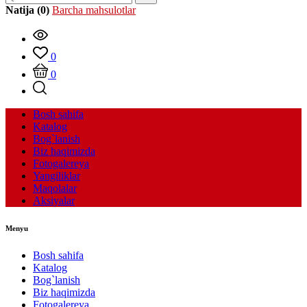
Natija (0)
Barcha mahsulotlar
0
0
Bosh sahifa
Katalog
Bog`lanish
Biz haqimizda
Fotogalereya
Yangiliklar
Maqolalar
Aksiyalar
Menyu
Bosh sahifa
Katalog
Bog`lanish
Biz haqimizda
Fotogalereya