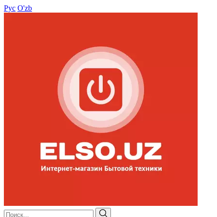
Рус
O'zb