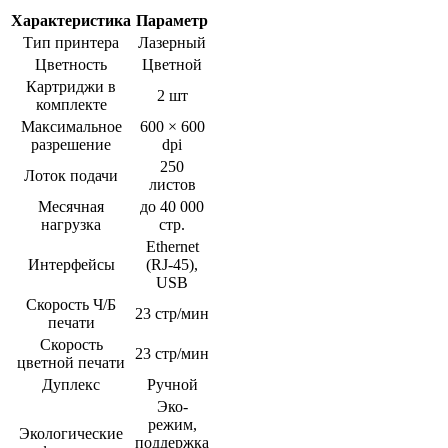
Характеристика
Параметр
Тип принтера
Лазерный
Цветность
Цветной
Картриджи в
2 шт
комплекте
Максимальное
600 × 600
разрешение
dpi
250
Лоток подачи
листов
Месячная
до 40 000
нагрузка
стр.
Ethernet
Интерфейсы
(RJ-45),
USB
Скорость Ч/Б
23 стр/мин
печати
Скорость
23 стр/мин
цветной печати
Дуплекс
Ручной
Эко-
режим,
Экологические
поддержка