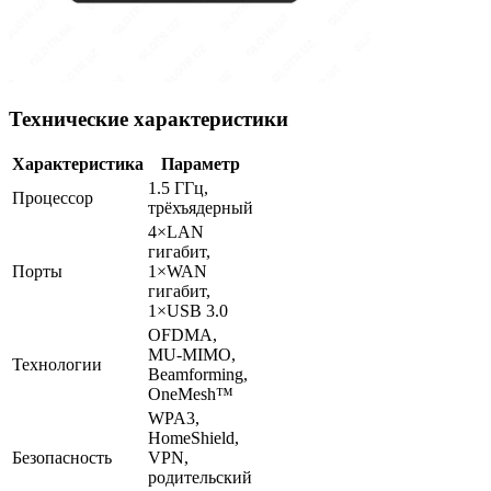
Технические характеристики
Характеристика
Параметр
1.5 ГГц,
Процессор
трёхъядерный
4×LAN
гигабит,
Порты
1×WAN
гигабит,
1×USB 3.0
OFDMA,
MU-MIMO,
Технологии
Beamforming,
OneMesh™
WPA3,
HomeShield,
Безопасность
VPN,
родительский