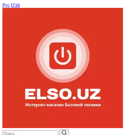
Рус
O'zb