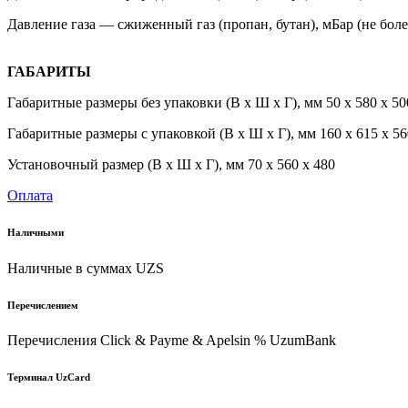
Давление газа — сжиженный газ (пропан, бутан), мБар (не боле
ГАБАРИТЫ
Габаритные размеры без упаковки (В х Ш х Г), мм 50 х 580 х 50
Габаритные размеры с упаковкой (В х Ш х Г), мм 160 х 615 х 56
Установочный размер (В х Ш х Г), мм 70 х 560 х 480
Оплата
Наличными
Наличные в суммах UZS
Перечислением
Перечисления Click & Payme & Apelsin % UzumBank
Терминал UzCard