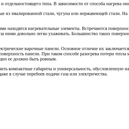
 и отдельностоящего типа. В зависимости от способа нагрева он
ные из эмалированной стали, чугуна или нержавеющей стали. Н
ыми находятся нагревательные элементы. Встречаются поверхно
 за ними довольно легко ухаживать. Большинство таких поверх
трические варочные панели. Основное отличие их заключается 
 поверхность панели. При таком способе разогрева потери тепла
 дно ее должно быть ровным.
ить компактные габариты и универсальность, обусловленную нал
же в случае перебоев подачи газа или электричества.