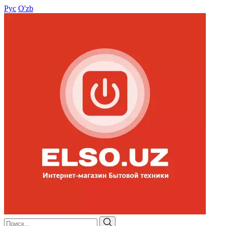
Рус
O'zb