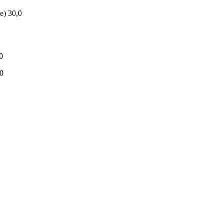
е) 30,0
0
0