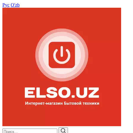
Рус
O'zb