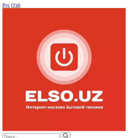
Рус
O'zb