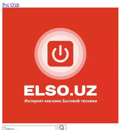
Рус
O'zb