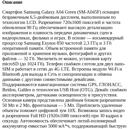
Описание
Смартфон Samsung Galaxy A04 Green (SM-A045F) оснащен
безрамочным 6,5-дюймовым дисплеем, выполненным по
технологии LCD. Разрешение 720x1600 пикселей и частота
обновления 90 Гц обеспечивают высокую детализацию
изображения и плавность передачи динамичных сцен в
видеороликах, фильмах и играх. В основе — восьмиядерный
процессор Samsung Exynos 850 частотой 2,3 ГГц и 3 Гб
оперативной памяти. Объем встроенной памяти для
приложений и хранения музыки, фотографий и других
файлов — 32 Гб. Увеличить ее можно, установив карту
microSD (до 1024 Гб). Телефон снабжен слотом для двух nano-
SIM и работает в сетях до 4G LTE. Встроены модули Wi-Fi и
Bluetooth для выхода в Сеть и синхронизации и обмена
данными с другими совместимыми девайсами.
Поддерживаются навигационные системы GPS, ГЛОНАСС,
Beidou, Galileo и технология USB Host (OTG). Девайс снабжен
акселерометром, датчиками освещенности и присутствия.
Основная камера представлена двойным блоком разрешением
50 Мп и 2 Мп, фронтальная — 5 Мп. Приблизить удаленные
объекты поможет цифровой зум 10Х. Возможна запись видео
в разрешении Full HD (1920x1080 пикселей) при 30 кадрах в
секунду. Автономность обеспечивает литий-полимерный
аккумулятор емкостью 5000 мА*ч, поддерживающий быструю