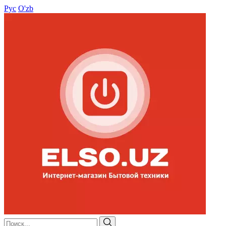
Рус
O'zb