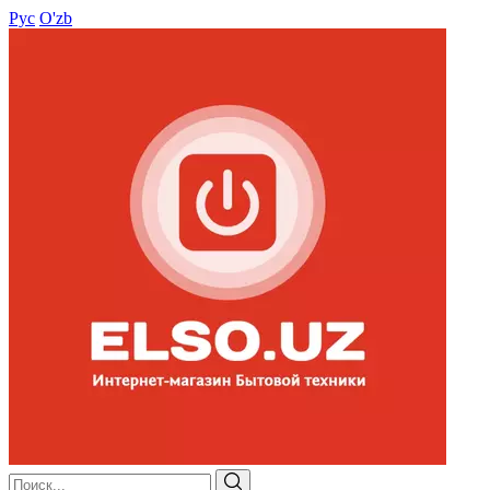
Рус
O'zb