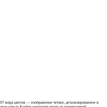
7 млрд цветов — изображение четкое, детализированное и
очное стекло Kunlun защищает экран от повреждений.