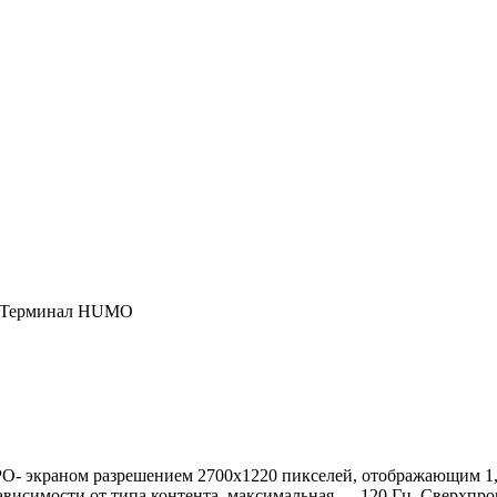
, Терминал HUMO
- экраном разрешением 2700х1220 пикселей, отображающим 1,0
зависимости от типа контента, максимальная — 120 Гц. Сверхпр