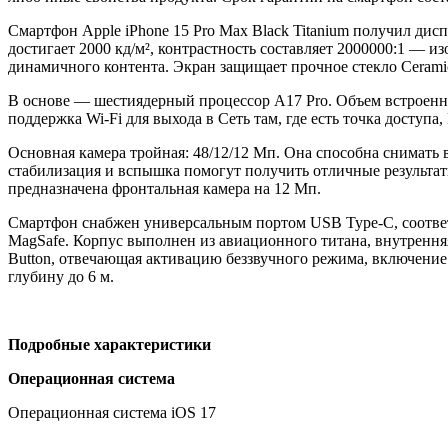
Смартфон Apple iPhone 15 Pro Max Black Titanium получил ди
достигает 2000 кд/м², контрастность составляет 2000000:1 — 
динамичного контента. Экран защищает прочное стекло Ceramic
В основе — шестиядерный процессор A17 Pro. Объем встроенно
поддержка Wi-Fi для выхода в Сеть там, где есть точка доступа
Основная камера тройная: 48/12/12 Мп. Она способна снимать 
стабилизация и вспышка помогут получить отличные результаты
предназначена фронтальная камера на 12 Мп.
Смартфон снабжен универсальным портом USB Type-C, соответс
MagSafe. Корпус выполнен из авиационного титана, внутренняя
Button, отвечающая активацию беззвучного режима, включение 
глубину до 6 м.
Подробные характеристики
Операционная система
Операционная система iOS 17