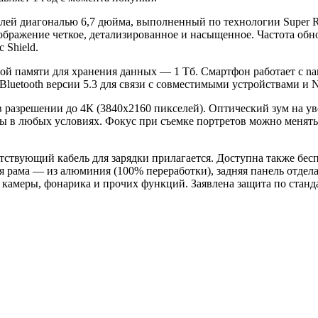
сплей диагональю 6,7 дюйма, выполненный по технологии Super 
изображение четкое, детализированное и насыщенное. Частота об
 Shield.
й памяти для хранения данных — 1 Тб. Смартфон работает с nan
, Bluetooth версии 5.3 для связи с совместимыми устройствами и
в разрешении до 4К (3840x2160 пикселей). Оптический зум на у
 в любых условиях. Фокус при съемке портретов можно менять у
твующий кабель для зарядки прилагается. Доступна также бесп
 рама — из алюминия (100% переработки), задняя панель отдела
камеры, фонарика и прочих функций. Заявлена защита по станда