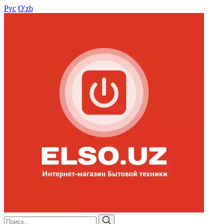
Рус
O'zb