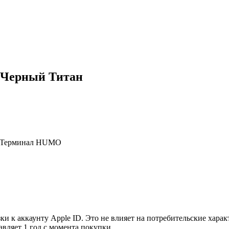
B Черный Титан
, Терминал HUMO
ки к аккаунту Apple ID. Это не влияет на потребительские хара
авляет 1 год с момента покупки.