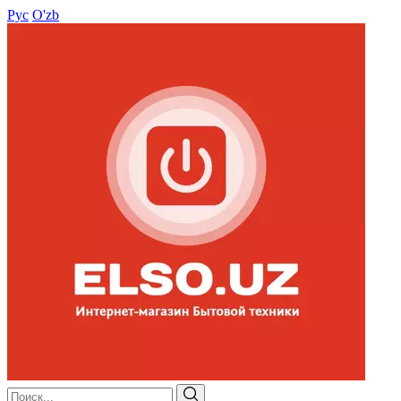
Рус
O'zb