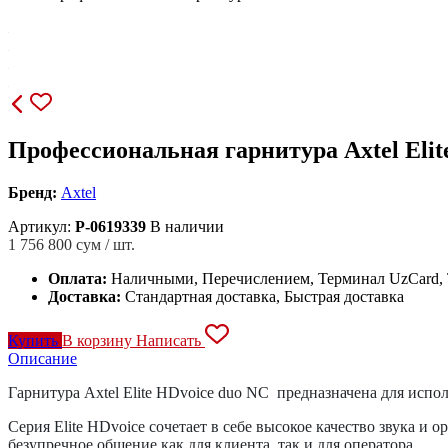
Профессиональная гарнитура Axtel Elit
Бренд:
Axtel
Артикул:
P-0619339
В наличии
1 756 800
сум / шт.
Оплата:
Наличными, Перечислением, Терминал UzCard
Доставка:
Стандартная доставка, Быстрая доставка
Купить
В корзину
Написать
Описание
Гарнитура Axtel Elite HDvoice duo NC предназначена для испол
Серия Elite HDvoice сочетает в себе высокое качество звука 
безупречное общение как для клиента, так и для оператора.