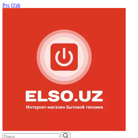
Рус
O'zb