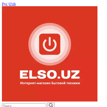
Рус
O'zb