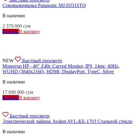
Соковыжималка Panasonic MJ-DJ31STQ
В наличии
2 379 000
сум
Купить
В корзину
NEW
Быстрый просмотр
Монитор HP - 40" Z40c Curved Monitor, IPS, 14mc, 60Hz,
WUHD (3840x2160), HDMI, DisplayPort, TypeC, Silver
В наличии
17 690 000
сум
Купить
В корзину
Быстрый просмотр
Электрический чайник Avalon AVL-KE-1703 Стальной стекло
В наличии