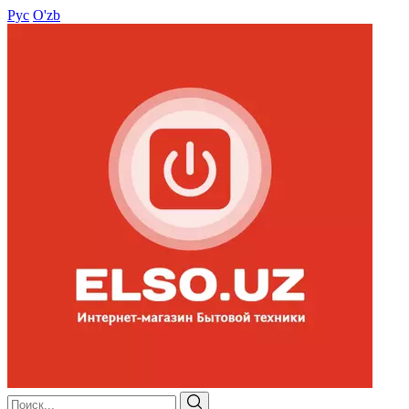
Рус
O'zb